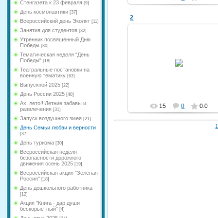
Стенгазета к 23 февраля
[9]
День космонавтики
[37]
2
Всероссийский день Эколят
[11]
Занятия для студентов
[32]
Утренник посвященный Дню
Победы
[30]
Тематическая неделя "День
09.07.2025
Победы"
[18]
Театральные постановки на
kldou11
военную тематику
[63]
Выпускной 2025
[22]
День России 2025
[40]
Ах, лето!!!Летние забавы и
15
0
0.0
развлечения
[31]
Запуск воздушного змея
[21]
1
День Семьи любви и верности
[37]
День туризма
[30]
Всероссийская неделя
безопасности дорожного
движения осень 2025
[19]
Всероссийская акция "Зеленая
Россия"
[18]
День дошкольного работника
[12]
Акция "Книга - дар души
бескорыстный"
[4]