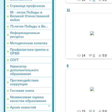
Страница профсоюза
11
80 - летие Победы в
Великой Отечественной
войне
75-летие Победы в Ве...
09.07.2025
Информационные
ресурсы
kldou11
Методическая копилка
Профилактика гриппа и
ОРВИ
14
0
0.0
СОУТ
9
Навигатор
дополнительного
образования
Противодействие
коррупции
09.07.2025
Гостевая книга
kldou11
Независимая оценка
качества образования
Архив новостей
15
0
0.0