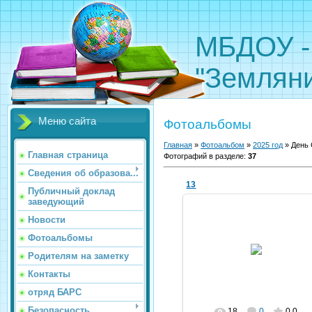
МБДОУ -
"Земляни
Меню сайта
Фотоальбомы
Главная
»
Фотоальбом
»
2025 год
» День 
Главная страница
Фотографий в разделе
:
37
Сведения об образова...
13
Публичный доклад
заведующий
Новости
Фотоальбомы
09.07.2025
Родителям на заметку
kldou11
Контакты
отряд БАРС
Безопасность
18
0
0.0