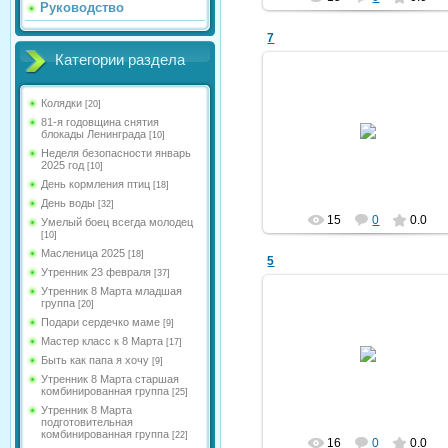
Руководство
7
Категории раздела
Колядки
[20]
09.07.2025
81-я годовщина снятия
блокады Ленинграда
[10]
kldou11
Неделя безопасности январь
2025 год
[10]
День кормления птиц
[18]
День воды
[32]
15
0
0.0
Умелый боец всегда молодец
[10]
Масленица 2025
[18]
5
Утренник 23 февраля
[37]
Утренник 8 Марта младшая
группа
[20]
Подари сердечко маме
[9]
09.07.2025
Мастер класс к 8 Марта
[17]
Быть как папа я хочу
[9]
kldou11
Утренник 8 Марта старшая
комбинированная группа
[25]
Утренник 8 Марта
подготовительная
комбинированная группа
[22]
16
0
0.0