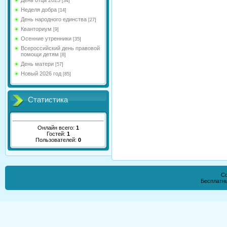
День отца 2025
[34]
Неделя добра
[14]
День народного единства
[27]
Кванториум
[9]
Осенние утренники
[35]
Всероссийский день правовой
помощи детям
[8]
День матери
[57]
Новый 2026 год
[85]
Статистика
Онлайн всего:
1
Гостей:
1
Пользователей:
0
Co
Бесплатн