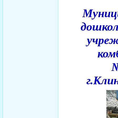
Муниц
дошкол
учреж
ком
г.Кли