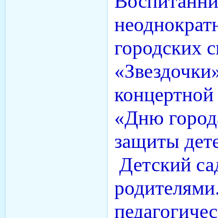
Воспитанни
неоднократ
городских с
«Звездочки»
концертной
«Дню город
защиты дет
Детский сад
родителями.
педагогичес