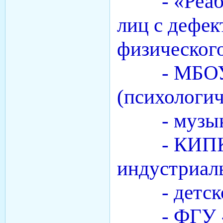
- «Реабил
лиц с дефек
физического
- МБОУ
(психологич
- музыка
- КИПК (
индустриаль
- детской
- ФГУ «Се