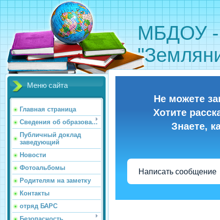
МБДОУ -
"Земляни
Меню сайта
Не можете за
Главная страница
Хотите расск
Сведения об образова...
Знаете, к
Публичный доклад
заведующий
Новости
Фотоальбомы
Написать сообщение
Родителям на заметку
Контакты
отряд БАРС
Безопасность