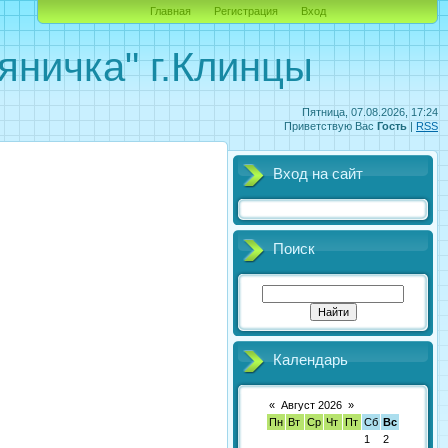
Главная
Регистрация
Вход
яничка" г.Клинцы
Пятница, 07.08.2026, 17:24
Приветствую Вас
Гость
|
RSS
Вход на сайт
Поиск
Календарь
«
Август 2026
»
Пн
Вт
Ср
Чт
Пт
Сб
Вс
1
2