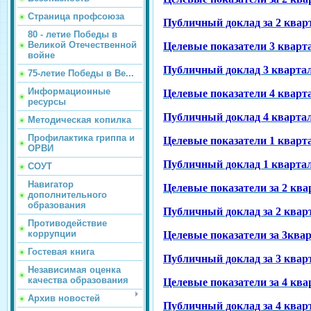
Страница профсоюза
Публичный доклад за 2 кварт
80 - летие Победы в
Великой Отечественной
Целевые показатели 3 кварта
войне
Публичный доклад 3 квартал
75-летие Победы в Ве...
Информационные
Целевые показатели 4 кварта
ресурсы
Публичный доклад 4 квартал
Методическая копилка
Профилактика гриппа и
Целевые показатели 1 кварта
ОРВИ
Публичный доклад 1 квартал
СОУТ
Навигатор
Целевые показатели за 2 ква
дополнительного
образования
Публичный доклад за 2 кварт
Противодействие
коррупции
Целевые показатели за 3квар
Гостевая книга
Публичный доклад за 3 кварт
Независимая оценка
качества образования
Целевые показатели за 4 ква
Архив новостей
Публичный доклад за 4 кварт