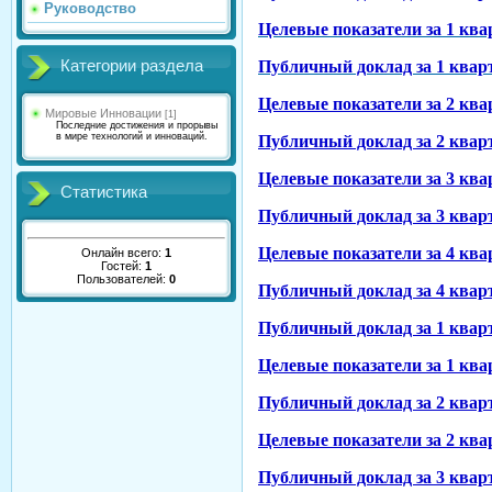
Руководство
Целевые показатели за 1 ква
Категории раздела
Публичный доклад за 1 кварт
Целевые показатели за 2 ква
Мировые Инновации
[1]
Последние достижения и прорывы
в мире технологий и инноваций.
Публичный доклад за 2 кварт
Целевые показатели за 3 ква
Статистика
Публичный доклад за 3 кварт
Целевые показатели за 4 ква
Онлайн всего:
1
Гостей:
1
Пользователей:
0
Публичный доклад за 4 кварт
Публичный доклад за 1 кварт
Целевые показатели за 1 ква
Публичный доклад за 2 кварт
Целевые показатели за 2 ква
Публичный доклад за 3 кварт