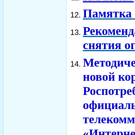
Памятка
Рекоменд
снятия о
Методиче
новой ко
Роспотре
официаль
телекомм
«Интерн