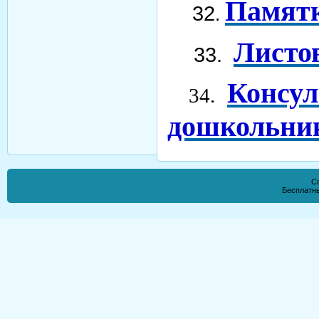
Памятк
32
.
Листо
33.
Консул
34.
дошкольник
Co
Бесплатн