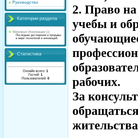
Руководство
2. Право на
Категории раздела
учебы и об
Мировые Инновации
[1]
обучающиес
Последние достижения и прорывы
в мире технологий и инноваций.
профессион
Статистика
образовате
Онлайн всего:
1
Гостей:
1
рабочих.
Пользователей:
0
За консуль
обращаться
жительства