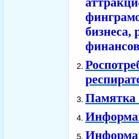
аттракци
финграмо
бизнеса,
финансов
Роспотре
респират
Памятка 
Информац
Информац