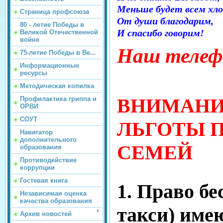
Меньше будет всем хл
Страница профсоюза
От души благодарим,
80 - летие Победы в
И спасибо говорим!
Великой Отечественной
войне
Наш телефо
75-летие Победы в Ве...
Информационные
ресурсы
Методическая копилка
ВНИМАНИ
Профилактика гриппа и
ОРВИ
СОУТ
ЛЬГОТЫ 
Навигатор
дополнительного
СЕМЕЙ
образования
Противодействие
коррупции
Гостевая книга
1. Право бе
Независимая оценка
качества образования
такси) име
Архив новостей