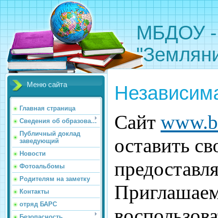
МБДОУ -
"Земляни
Меню сайта
Независима
Главная страница
Сайт
www.bu
Сведения об образова...
Публичный доклад
оставить св
заведующий
Новости
предоставля
Фотоальбомы
Родителям на заметку
Приглашаем
Контакты
отряд БАРС
воспользова
Безопасность