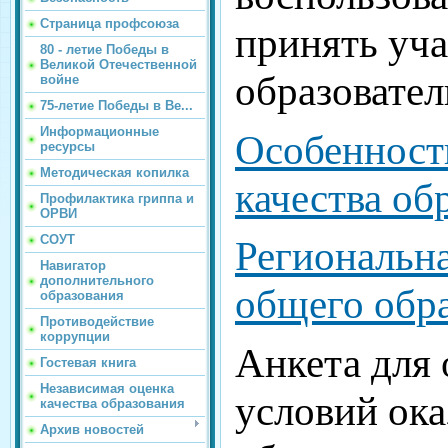
Страница профсоюза
принять уча
80 - летие Победы в
Великой Отечественной
образовател
войне
75-летие Победы в Ве...
Информационные
Особенност
ресурсы
Методическая копилка
качества об
Профилактика гриппа и
ОРВИ
СОУТ
Региональна
Навигатор
дополнительного
общего обр
образования
Противодействие
коррупции
Анкета для 
Гостевая книга
Независимая оценка
условий ок
качества образования
Архив новостей