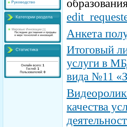
образовани
Руководство
edit_request
Категории раздела
Анкета полу
Мировые Инновации
[1]
Последние достижения и прорывы
в мире технологий и инноваций.
Итоговый л
Статистика
услуги в МБ
Онлайн всего:
1
Гостей:
1
вида №11 «
Пользователей:
0
Видеоролик
качества ус
деятельнос