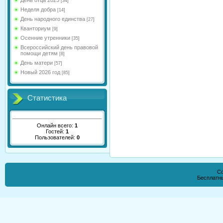
День отца 2025
[34]
Неделя добра
[14]
День народного единства
[27]
Кванториум
[9]
Осенние утренники
[35]
Всероссийский день правовой
помощи детям
[8]
День матери
[57]
Новый 2026 год
[85]
Статистика
Онлайн всего:
1
Гостей:
1
Пользователей:
0
Co
Бесплатн