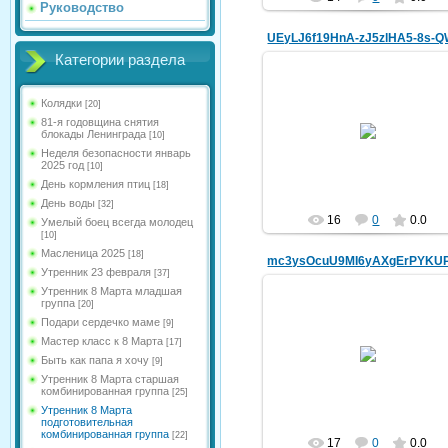
Руководство
Категории раздела
Колядки
[20]
20.03.2025
81-я годовщина снятия
блокады Ленинграда
[10]
kldou11
Неделя безопасности январь
2025 год
[10]
День кормления птиц
[18]
День воды
[32]
16
0
0.0
Умелый боец всегда молодец
[10]
Масленица 2025
[18]
Утренник 23 февраля
[37]
Утренник 8 Марта младшая
группа
[20]
Подари сердечко маме
[9]
20.03.2025
Мастер класс к 8 Марта
[17]
Быть как папа я хочу
[9]
kldou11
Утренник 8 Марта старшая
комбинированная группа
[25]
Утренник 8 Марта
подготовительная
комбинированная группа
[22]
17
0
0.0