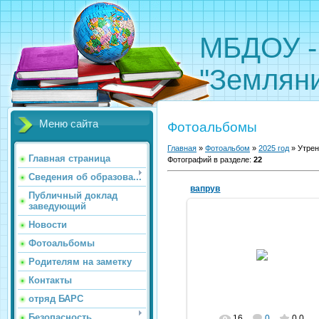
МБДОУ -
"Земляни
Меню сайта
Фотоальбомы
Главная
»
Фотоальбом
»
2025 год
» Утрен
Главная страница
Фотографий в разделе
:
22
Сведения об образова...
вапрув
Публичный доклад
заведующий
Новости
Фотоальбомы
20.03.2025
Родителям на заметку
kldou11
Контакты
отряд БАРС
Безопасность
16
0
0.0