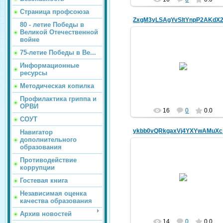
Страница профсоюза
80 - летие Победы в
Великой Отечественной
войне
75-летие Победы в Ве...
20.03.2025
Информационные
ресурсы
kldou11
Методическая копилка
Профилактика гриппа и
ОРВИ
16
0
0.0
СОУТ
yk
Навигатор
дополнительного
образования
Противодействие
коррупции
20.03.2025
Гостевая книга
kldou11
Независимая оценка
качества образования
Архив новостей
14
0
0.0