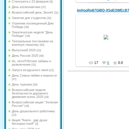
Стенгазета к 23 февраля
[9]
День космонавтики
[37]
Всероссийский день Эколят
[11]
Занятия для студентов
[32]
Утренник посвященный Дню
Победы
[30]
Тематическая неделя "День
20.03.2025
Победы"
[18]
Театральные постановки на
kldou11
военную тематику
[63]
Выпускной 2025
[22]
День России 2025
[40]
Ах, лето!!!Летние забавы и
17
0
0.0
развлечения
[31]
Запуск воздушного змея
[21]
День Семьи любви и верности
[37]
День туризма
[30]
Всероссийская неделя
безопасности дорожного
движения осень 2025
[19]
Всероссийская акция "Зеленая
Россия"
[18]
День дошкольного работника
[12]
Акция "Книга - дар души
бескорыстный"
[4]