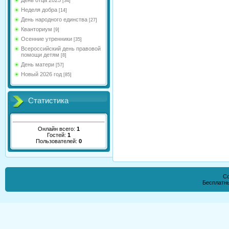
День отца 2025
[34]
Неделя добра
[14]
День народного единства
[27]
Кванториум
[9]
Осенние утренники
[35]
Всероссийский день правовой
помощи детям
[8]
День матери
[57]
Новый 2026 год
[85]
Статистика
Онлайн всего:
1
Гостей:
1
Пользователей:
0
Co
Бесплатн