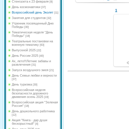
Стенгазета к 23 февраля
[9]
День космонавтики
[37]
1
Всероссийский день Эколят
[11]
Занятия для студентов
[32]
Утренник посвященный Дню
Победы
[30]
Тематическая неделя "День
Победы"
[18]
Театральные постановки на
военную тематику
[63]
Выпускной 2025
[22]
День России 2025
[40]
Ах, лето!!!Летние забавы и
развлечения
[31]
Запуск воздушного змея
[21]
День Семьи любви и верности
[37]
День туризма
[30]
Всероссийская неделя
безопасности дорожного
движения осень 2025
[19]
Всероссийская акция "Зеленая
Россия"
[18]
День дошкольного работника
[12]
Акция "Книга - дар души
бескорыстный"
[4]