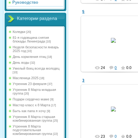
Руководство
5
Категории раздела
Колядки
[20]
26.04.2025
81-я годовщина снятия
блокады Ленинграда
[10]
kldou11
Неделя безопасности январь
2025 год
[10]
День кормления птиц
[18]
День воды
[32]
24
0
0.0
Умелый боец всегда молодец
[10]
Масленица 2025
[18]
3
Утренник 23 февраля
[37]
Утренник 8 Марта младшая
группа
[20]
Подари сердечко маме
[9]
26.04.2025
Мастер класс к 8 Марта
[17]
Быть как папа я хочу
[9]
kldou11
Утренник 8 Марта старшая
комбинированная группа
[25]
Утренник 8 Марта
подготовительная
комбинированная группа
[22]
23
0
0.0