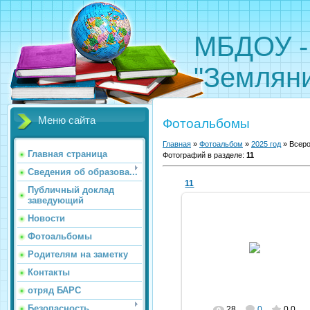
МБДОУ -
"Земляни
Меню сайта
Фотоальбомы
Главная
»
Фотоальбом
»
2025 год
» Всеро
Главная страница
Фотографий в разделе
:
11
Сведения об образова...
11
Публичный доклад
заведующий
Новости
Фотоальбомы
26.04.2025
Родителям на заметку
kldou11
Контакты
отряд БАРС
Безопасность
28
0
0.0