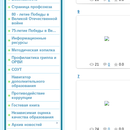
Страница профсоюза
9
80 - летие Победы в
Великой Отечественной
войне
75-летие Победы в Ве...
26.04.2025
Информационные
ресурсы
kldou11
Методическая копилка
Профилактика гриппа и
ОРВИ
21
0
0.0
СОУТ
7
Навигатор
дополнительного
образования
Противодействие
коррупции
26.04.2025
Гостевая книга
kldou11
Независимая оценка
качества образования
Архив новостей
24
0
0.0